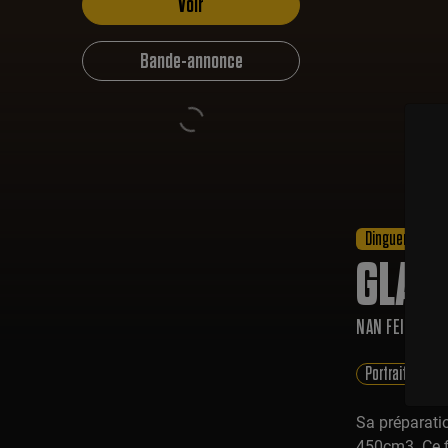
Voir
Bande-annonce
Dinguerie
GLAD
NAN FEIX
Portrait
Spo
Sa préparati
450cm3. Ce fi