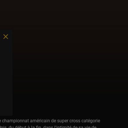
le championnat américain de super cross catégorie
s, du début à la fin, dans l'intimité de sa vie de