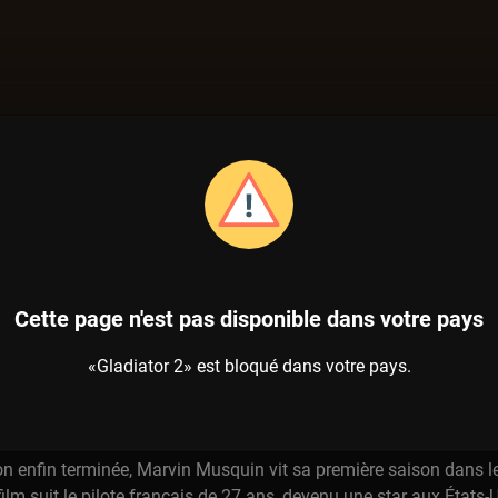
Sport
IATOR 2
Cette page n'est pas disponible dans votre pays
2018
51 MIN
«Gladiator 2» est bloqué dans votre pays.
rts extrêmes
France
on enfin terminée, Marvin Musquin vit sa première saison dans 
lm suit le pilote français de 27 ans, devenu une star aux États-Uni