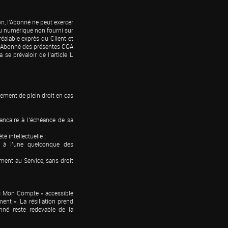
, l’Abonné ne peut exercer 
nu numérique non fourni sur 
alable exprès du Client et 
l’Abonné des présentes CGA 
se prévaloir de l‘article L 
ement de plein droit en cas 
ancaire à l’échéance de sa 
 intellectuelle ;

à l’une quelconque des 
ment au Service, sans droit 
e « Mon Compte » accessible 
nt ». La résiliation prend 
né reste redevable de la 