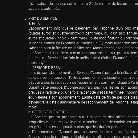
L’utilisation du service est limitée à 2 (deux) flux de lecture simu
appareils autorisés.
PRIX DU SERVICE

a. PRIX

L'abonnement implique le paiement par l'abonné d'un prix mens
(quatre euros et quatre-vingt-dix centimes), ou d'un prix annuel
euros et quatre-vingt-dix centimes). Toute modification du prix mens
la connaissance de l’Abonné au moins un (1) mois avant son entré
l’Abonné aura la faculté de résilier son Abonnement, dans les condit
La Société n’accordera aucun remboursement au prorata tempo
partielle du Service. Une fois le prélèvement réalisé, l’Abonné bénéf
mois payé.

b. PÉRIODE D'ESSAI

Lors de son abonnement au Service, l'Abonné pourra bénéficier d'un
de la durée indiquée sur l'offre d'abonnement à laquelle il aura sous
débutera dès la validation de l'abonnement comme indiqué à l'arti
Durant cette période, l'Abonné pourra choisir de résilier son abon
prévues à l'article 9.b. Une fois la période d'essai terminée, l'Abon
équivalente à son abonnement. Ladite date de fin de période d'es
deviendra la date d'anniversaire de l'abonnement de l'Abonné, à laqu
mois.

c. OFFRES ÉPHÉMÈRES

La Société pourra proposer aux Utilisateurs des offres éphé
lesquelles elle se réserve le droit discrétionnaire de choisir les pr
les périodes d'essai gratuites ainsi que les durées pendant lesquell
à l'abonnement. L'Abonné pourra trouver les Mentions légales d
Service dans la rubrique « Modalité des offres » présente sur le S