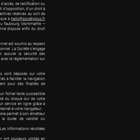
d’accès, de rectification ou 
 d’opposition, d’un droit à 
ctives relatives au sort de 
ique à 
hello@societyplus.fr
du faubourg Montmartre – 
nné dispose enfin du droit 
nnel est soumis au respect 
sonnel. La Société s’engage 
 assurer la sécurité des 
 avec la réglementation sur 
es sont déposés sur votre 
s à faciliter la navigation 
nt pour des finalités de 
 fichier texte susceptible 
ié du disque dur de votre 
un service en ligne grâce à 
nternet à votre navigateur.

okie permet à son émetteur 
t la durée de validité ou 
es informations récoltées 
ont plusieurs utilités en 