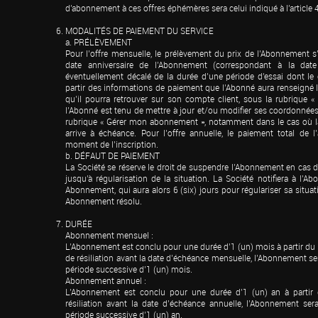
d'abonnement à ces offres éphémères sera celui indiqué à l'article 4
MODALITÉS DE PAIEMENT DU SERVICE

a. PRÉLÈVEMENT

Pour l’offre mensuelle, le prélèvement du prix de l’Abonnement s'
date anniversaire de l’Abonnement (correspondant à la date d
éventuellement décalé de la durée d’une période d'essai dont le cl
partir des informations de paiement que l’Abonné aura renseigné 
qu’il pourra retrouver sur son compte client, sous la rubrique «
l’Abonné est tenu de mettre à jour et/ou modifier ses coordonnées
rubrique « Gérer mon abonnement », notamment dans le cas où la
arrive à échéance. Pour l’offre annuelle, le paiement total de l
moment de l’inscription.

b. DÉFAUT DE PAIEMENT

La Société se réserve le droit de suspendre l’Abonnement en cas de
jusqu'à régularisation de la situation. La Société notifiera à l’A
Abonnement, qui aura alors 6 (six) jours pour régulariser sa situati
Abonnement résolu.
DURÉE

Abonnement mensuel :

L’Abonnement est conclu pour une durée d’1 (un) mois à partir du 
de résiliation avant la date d’échéance mensuelle, l’Abonnement se
période successive d’1 (un) mois.

Abonnement annuel :

L’Abonnement est conclu pour une durée d’1 (un) an à partir 
résiliation avant la date d’échéance annuelle, l’Abonnement sera
période successive d’1 (un) an.