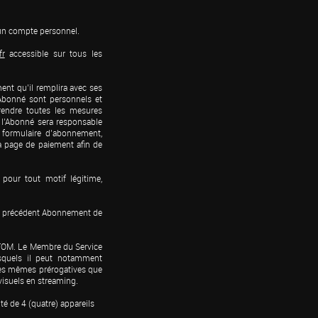
un compte personnel.

fr
 accessible sur tous les 
ent qu’il remplira avec ses 
’Abonné sont personnels et 
rendre toutes les mesures 
 l’Abonné sera responsable 
 formulaire d’abonnement, 
a page de paiement afin de 
pour tout motif légitime, 
’un précédent Abonnement de 
M-TOM. Le Membre du Service 
esquels il peut notamment 
les mêmes prérogatives que 
isuels en streaming.

 de 4 (quatre) appareils
