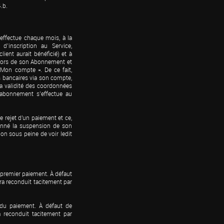
.b.
effectue chaque mois, à la 
’inscription au Service, 
ient aurait bénéficié) et à 
lors de son Abonnement et 
 Mon compte ». De ce fait, 
 bancaires via son compte, 
 validité des coordonnées 
’abonnement s’effectue au 
 rejet d'un paiement et ce, 
bonné la suspension de son 
on sous peine de voir ledit 
premier paiement. À défaut 
ra reconduit tacitement par 
du paiement. À défaut de 
 reconduit tacitement par 