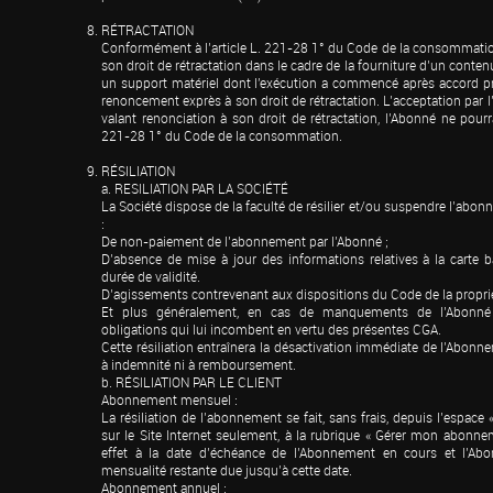
RÉTRACTATION

Conformément à l’article L. 221-28 1° du Code de la consommation
son droit de rétractation dans le cadre de la fourniture d’un conte
un support matériel dont l'exécution a commencé après accord pré
renoncement exprès à son droit de rétractation. L’acceptation par 
valant renonciation à son droit de rétractation, l’Abonné ne pourra 
221-28 1° du Code de la consommation.
RÉSILIATION

a. RESILIATION PAR LA SOCIÉTÉ

La Société dispose de la faculté de résilier et/ou suspendre l’abonn
:

De non-paiement de l’abonnement par l’Abonné ;

D’absence de mise à jour des informations relatives à la carte b
durée de validité.

D’agissements contrevenant aux dispositions du Code de la propriété
Et plus généralement, en cas de manquements de l’Abonné 
obligations qui lui incombent en vertu des présentes CGA.

Cette résiliation entraînera la désactivation immédiate de l’Abonne
à indemnité ni à remboursement.

b. RÉSILIATION PAR LE CLIENT

Abonnement mensuel :

La résiliation de l’abonnement se fait, sans frais, depuis l’espac
sur le Site Internet seulement, à la rubrique « Gérer mon abonneme
effet à la date d’échéance de l’Abonnement en cours et l’Abon
mensualité restante due jusqu’à cette date.

Abonnement annuel :
