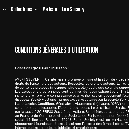
s
Collections
Ma liste
Lire Society
CONDITIONS GÉNÉRALES D'UTILISATION
Conditions générales d'utilisation :
AVERTISSEMENT : Ce site vise à promouvoir une utilisation de vidéos lé
droits de l’ensemble des auteurs. Respectez les droits d'auteurs. La repr
de contenus protégés (musiques, photos, etc.) quels que soient le support 
Les exceptions à ce principe sont définies de façon exhaustive et limita
invitons à en prendre connaissance et à vérifier systématiquement l’éte
disposez. Society+ est une marque exclusive détenue par la société So Pre
Les présentes Conditions Générales d’Abonnement (ci-après "CGA") ont po
conditions dans lesquelles l’Abonné peut souscrire et utiliser le Service 
par la société SO PRESS Société par Actions Simplifiées au capital de 5
au Registre du Commerce et des Sociétés de Paris sous le numéro 445 
social 15 Rue du Ruisseau 75018 Paris. Society+ est un service de
abonnement fournissant à ses utilisateurs l’accès à des films et séries TV
Internet sur les ordinateurs, tablettes et smartphones.