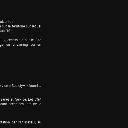
ivante :

ur le territoire sur lequel 
ciété ;

 », accessible sur le Site 
age en streaming ou en 
vice « Society+ » fourni à 
saires au Service. Les CGA 
aura acceptées lors de la 
ion par l’Utilisateur, au 