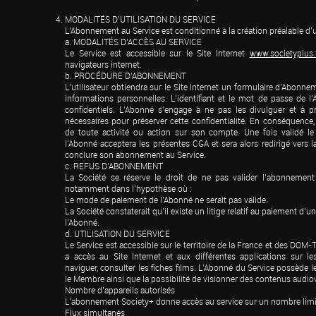
MODALITÉS D’UTILISATION DU SERVICE

L’Abonnement au Service est conditionné à la création préalable d’
a. MODALITÉS D’ACCÈS AU SERVICE

Le Service est accessible sur le Site Internet 
www.societyplus.
navigateurs internet.

b. PROCÉDURE D’ABONNEMENT

L’utilisateur obtiendra sur le Site Internet un formulaire d’Abonnem
informations personnelles. L’identifiant et le mot de passe de l
confidentiels. L’Abonné s’engage à ne pas les divulguer et à p
nécessaires pour préserver cette confidentialité. En conséquence,
de toute activité ou action sur son compte. Une fois validé le
l’Abonné acceptera les présentes CGA et sera alors redirigé vers l
conclure son abonnement au Service.

c. REFUS D’ABONNEMENT

La Société se réserve le droit de ne pas valider l’abonnement 
notamment dans l’hypothèse où :

Le mode de paiement de l’Abonné ne serait pas valide.

La Société constaterait qu’il existe un litige relatif au paiement d
l’Abonné.

d. UTILISATION DU SERVICE

Le Service est accessible sur le territoire de la France et des DO
a accès au Site Internet et aux différentes applications sur l
naviguer, consulter les fiches films. L’Abonné du Service possède 
le Membre ainsi que la possibilité de visionner des contenus audiov
Nombre d’appareils autorisés

L’abonnement Society+ donne accès au service sur un nombre limité
Flux simultanés
