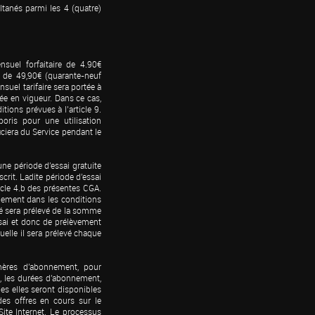
ltanés parmi les 4 (quatre) 
uel forfaitaire de 4.90€ 
 de 49,90€ (quarante-neuf 
uel tarifaire sera portée à 
e en vigueur. Dans ce cas, 
ions prévues à l’article 9. 
ris pour une utilisation 
iciera du Service pendant le 
e période d'essai gratuite 
crit. Ladite période d'essai 
cle 4.b des présentes CGA. 
nement dans les conditions 
né sera prélevé de la somme 
sai et donc de prélèvement 
elle il sera prélevé chaque 
mères d'abonnement, pour 
ix, les durées d'abonnement, 
es elles seront disponibles 
es offres en cours sur le 
ite Internet. Le processus 