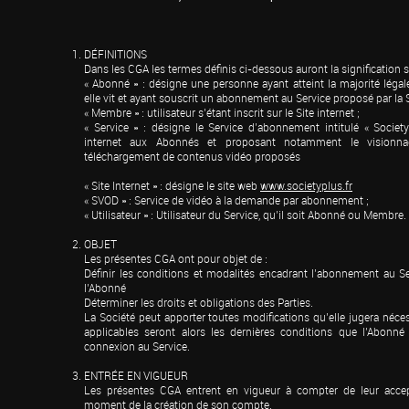
DÉFINITIONS

Dans les CGA les termes définis ci-dessous auront la signification su
« Abonné » : désigne une personne ayant atteint la majorité légale s
elle vit et ayant souscrit un abonnement au Service proposé par la So
« Membre » : utilisateur s’étant inscrit sur le Site internet ;

« Service » : désigne le Service d’abonnement intitulé « Society+
internet aux Abonnés et proposant notamment le visionn
téléchargement de contenus vidéo proposés
« Site Internet » : désigne le site web 
www.societyplus.fr
« SVOD » : Service de vidéo à la demande par abonnement ;

« Utilisateur » : Utilisateur du Service, qu’il soit Abonné ou Membre.
OBJET

Les présentes CGA ont pour objet de :

Définir les conditions et modalités encadrant l’abonnement au Ser
l’Abonné

Déterminer les droits et obligations des Parties.

La Société peut apporter toutes modifications qu’elle jugera néces
applicables seront alors les dernières conditions que l’Abonné 
connexion au Service.
ENTRÉE EN VIGUEUR

Les présentes CGA entrent en vigueur à compter de leur acceptat
moment de la création de son compte.