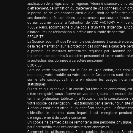
application de la législation en vigueur, l’Abonné dispose d’un droit 
d’effacement, de limitation du traitement de vos données, d’un droit
la portabilité de vos données ainsi que du droit de définir des dire
ses données après son décès, qui s’exercent par courrier électron
ou par courrier postal à l’attention de VOD FACTORY – 4 rue 
75009 Paris, accompagné d’une copie d’un titre d’identité. L’Abo
d'introduire une réclamation auprès d'une autorité de contrôle.

SÉCURITÉ

La Société reconnaît que l’ensemble des données à caractère perso
de la réglementation sur la protection des données à caractère per
à prendre les mesures nécessaires requises par l’Abonné pour
traitements de données à caractère personnel, et ce, en conformité
la protection des données à caractère personnel.

COOKIES

Lors de votre navigation sur le Site et l’Application, des cooki
ordinateur, votre mobile ou votre tablette. Ces cookies sont destiné
sur le site societyplus.fr et à en étudier les usages notamme
statistiques.

Qu’est-ce qu’un cookie ? Un cookie (ou témoin de connexion) est un
d'être enregistré, sous réserve de vos choix, dans un espace déd
terminal (ordinateur, tablette …) à l'occasion de la consultation d'
votre logiciel de navigation. Il est transmis par le serveur d'un site i
A chaque cookie est attribué un identifiant anonyme. Le fichier co
d'identifier le terminal dans lequel il est enregistré pendan
d'enregistrement du cookie concerné.

Un cookie ne permet pas de remonter à une personne physique. L
par l'intermédiaire de ces cookies restent anonymes.

Comment les utilisons-nous ? Les cookies déposés par Society+ 