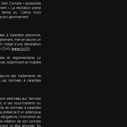
e « Mon Compte » accessible 
nt ». La résiliation prend 
u terme du 12ème mois 
 de son abonnement.
s à caractère personnel, 
raitement, met en œuvre un 
 l’objet d’une déclaration 
 (Cnil) (
www.cnil.fr
).

es et réglementaires lui 
nnel, notamment en matière 
uvre des traitements de 
Les données à caractère 
ont destinées aux Services 
, à ses sous-traitants ou 
cte de données à caractère 
la présence d’un astérisque 
ligatoire, l’inscription au 
e la création de son compte 
ront lui être envoyés. En 