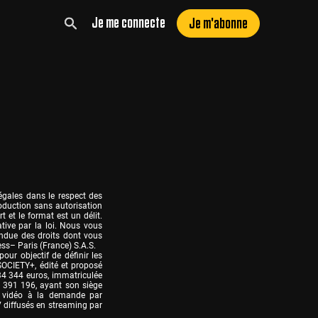
Je me connecte
Je m'abonne
gales dans le respect des 
oduction sans autorisation 
et le format est un délit. 
tive par la loi. Nous vous 
ndue des droits dont vous 
ss– Paris (France) S.A.S.

ur objectif de définir les 
SOCIETY+, édité et proposé 
34 344 euros, immatriculée 
391 196, ayant son siège 
 vidéo à la demande par 
 diffusés en streaming par 