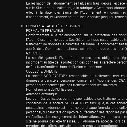
La résiliation de l’abonnement se fait, sans frais, depuis l’espac
sur le Site Internet seulement, à la rubrique « Gérer mon abonneme
effet à la date d’échéance de l’Abonnement en cours (a
d’abonnement) et l’Abonné peut utiliser le service jusqu’au terme
DONNÉES À CARACTÈRE PERSONNEL

FORMALITÉ PRÉALABLE

Conformément à la réglementation sur la protection des donnée
l’Abonné est informé que la Société, en tant que responsable de t
traitement de données à caractère personnel le concernant faisant
auprès de la Commission nationale de l’informatique et des libertés
GARANTIE

La société garantit l’Abonné du respect des obligations légal
incombant au titre de la protection des données à caractère perso
de flux transfrontières hors de l’Union européenne.

COLLECTE DIRECTE

La société VOD FACTORY, responsable du traitement, met en œ
données à caractère personnel concernant l’Abonné des CGA. 
personnel concernées par ledit traitement sont les suivantes :

Nom et prénom de l’Utilisateur ;

Adresse électronique ;

Les données collectées sont indispensables à ces traitements et s
concernés de la société VOD FACTORY ainsi que, le cas échéant
prestataires. L’Abonné est informé sur chaque formulaire de colle
personnel, du caractère obligatoire ou facultatif des réponses par 
(*). À défaut de renseignement des informations ayant un caractère ob
site ne pourra pas être finalisée. Si l’Abonné l’a accepté, lors d
membre, des offres spéciales ou des emails promotionnels pour