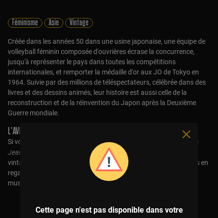
Féminisme
Asie
Vintage
Créée dans les années 50 dans une usine japonaise, une équipe de
volleyball féminin composée d'ouvrières écrase la concurrence,
jusqu'à représenter le pays dans toutes les compétitions
internationales, et remporter la médaille d'or aux JO de Tokyo en
1964. Suivie par des millions de téléspectateurs, célébrée dans des
livres et des dessins animés, leur histoire est aussi celle de la
reconstruction et de la réinvention du Japon après la Deuxième
Guerre mondiale.
L'AVIS DE LA RÉDAC :
Si vous pensiez que le volley japonais se limitait au dessin animé
Jeanne et Serge
. Si vous aimez le Japon, et surtout le Japon
vintage. Si vous voulez rejoindre des dimensions psychédéliques en
regardant des images de smash des années 60 sur fond de
musique enivrante. Foncez !
Cette page n'est pas disponible dans votre