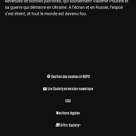
devenues de bonnes patriotes, qui soutiennent Vladimir Poutine et
sa guerre qui démarre en Ukraine. À l’écran et en Russie, l’espoir
s’est éteint, et tout le monde est devenu fou.
🍪 Gestion des cookies et RGPD
📖 Lire Society en version numérique
CGU
Mentions légales
🎁 Offrir Society+