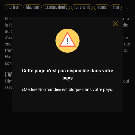
Portrait
Musique
Extrême droite
Terrorisme
France
Rap
Religi
Médine est sans doute le seul rappeur à avoir été menacé de mort à
la fois par l'extrême droite et par les islamistes. Parti de Normandie
au début des années 2000, il présente surtout la particularité
d'avoir réussi à mettre Le Havre sur la carte du hip-hop, et de rester
encore aujourd'hui une référence pour toutes les générations du rap
français, de Big Flo & Oli à Soso Maness en passant par Orelsan ou
Hatik. La preuve avec ce film qui le suit pendant la réalisation de
Grand Médine
son septième album,
, sorti en 2020.
Cette page n'est pas disponible dans votre
L'AVIS DE LA RÉDAC :
pays
Film absolument génial, et on ne dit pas ça parce que c'est nous qui
l'avons réalisé !
«Médine Normandie» est bloqué dans votre pays.