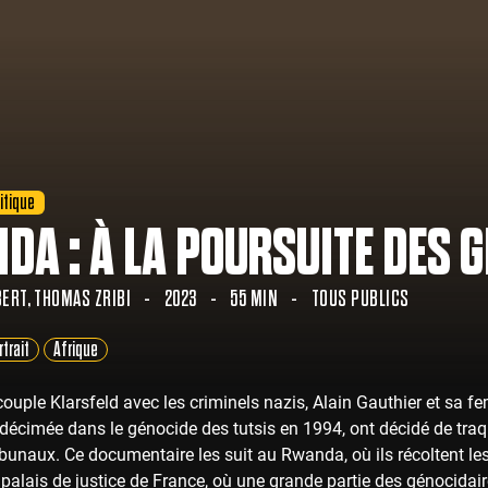
itique
DA : À LA POURSUITE DES 
BERT
THOMAS ZRIBI
2023
55 MIN
TOUS PUBLICS
rtrait
Afrique
 couple Klarsfeld avec les criminels nazis, Alain Gauthier et s
 décimée dans le génocide des tutsis en 1994, ont décidé de tra
ibunaux. Ce documentaire les suit au Rwanda, où ils récoltent le
palais de justice de France, où une grande partie des génocidai