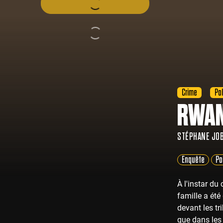
Crime
Pol
RWAN
STÉPHANE JO
Enquête
Po
À l'instar du
famille a été
devant les tr
que dans les 