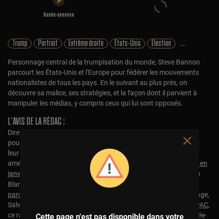
Bande-annonce
Trump
Portrait
Extrême droite
États-Unis
Election
Religion
Dé
Personnage central de la trumpisation du monde, Steve Bannon
parcourt les États-Unis et l'Europe pour fédérer les mouvements
nationalistes de tous les pays. En le suivant au plus près, on
découvre sa malice, ses stratégies, et la façon dont il parvient à
manipuler les médias, y compris ceux qui lui sont opposés.
L'AVIS DE LA RÉDAC :
Society
Dire que Steve Bannon est un “compagnon de route” de
pourrait être mal interprété, alors précisons-le: les guillemets ont
leur importance. Le fait est que la figure de l’extrême droite
américaine a multiplié les passages dans ces pages.
Un portrait en
janvier 2017
, alors que Donald Trump et lui entraient à la Maison
embedded
Blanche.
En juillet 2018, un reportage
alors qu’il
parcourait l’Europe
afin de fédérer ses forces nationalistes: Farage,
Salvini, Le Pen, Orban. Enfin,
un autre reportage en 2025 à la CPAC
,
ce rassemblement de la droite américaine transformé cette année-
Cette page n'est pas disponible dans votre