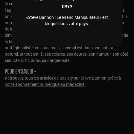
là en célébration orgiaque du retour de Trump, et lors de laquelle
pays
l’agitateur s’était permis d’effectuer un salut nazi. Trois moments,
un seul personnage, qui nous a permis de raconter l’ascension et la
«Steve Bannon : Le Grand Manipulateur» est
normalisation progressive d’un nouveau type de fascisme. Le film
bloqué dans votre pays.
de la journaliste Alison Klayman permet d’ajouter d’autres
dimensions au portrait de Bannon. Suivi alors que qu’il est banni de
la Maison Blanche mais continue à développer son plan
anti-“globaliste” en sous-main, l’animal est dans son habitat
naturel, et tout est là: ses colères, ses doutes, son humour, son côté
séducteur. Et, donc, sa dangerosité.
POUR EN SAVOIR + :
Retrouvez tous les articles de Society sur Steve Bannon grâce à
votre abonnement numérique au magazine.