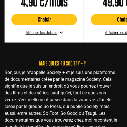
4,90 €/mois
49,90
Choisir
Chois
Afficher les détails
Afficher les 
MAIS QUI ES-TU SOCIETY + ?
Bonjour, je m’appelle Society + et je suis une plateforme
de documentaires créée par le magazine Society. Cela
signifie que je suis un endroit où vous pourrez trouver
des films et des séries, sauf qu’ici, tout ce que vous
verrez s’est réellement passé dans la vraie vie. J’ai été
créée par le groupe So Press, qui publie Society mais
aussi, entre autres, So Foot, So Good ou Tsugi. Les
documentaires que vous trouverez chez moi racontent le
monde à la manière de tous ces médias : avec des